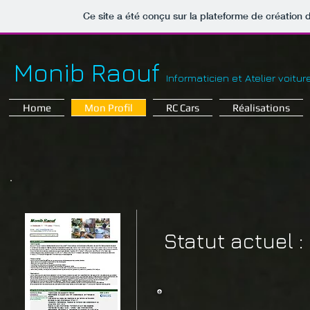
Ce site a été conçu sur la plateforme de création d
Monib Raouf
Informaticien et Atelier voitu
Home
Mon Profil
RC Cars
Réalisations
​Statut actuel :